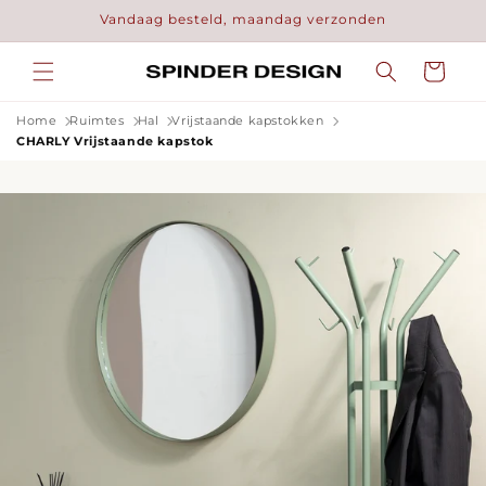
Meteen
Vandaag besteld, maandag verzonden
naar de
content
Winkelwage
Home
Ruimtes
Hal
Vrijstaande kapstokken
CHARLY Vrijstaande kapstok