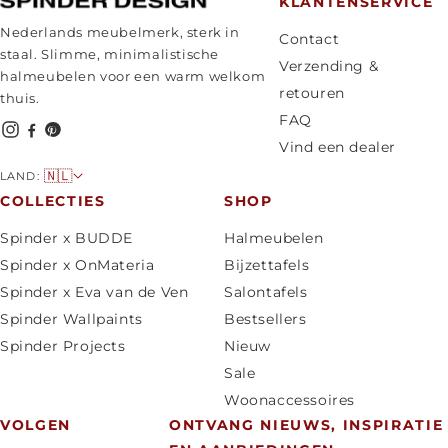
KLANTENSERVICE
Nederlands meubelmerk, sterk in
Contact
staal. Slimme, minimalistische
Verzending &
halmeubelen voor een warm welkom
retouren
thuis.
FAQ
Vind een dealer
L
🇳🇱
LAND:
a
COLLECTIES
SHOP
n
Spinder x BUDDE
Halmeubelen
d
Spinder x OnMateria
Bijzettafels
/
Spinder x Eva van de Ven
Salontafels
r
Spinder Wallpaints
Bestsellers
e
Spinder Projects
Nieuw
g
Sale
i
Woonaccessoires
o
VOLGEN
ONTVANG NIEUWS, INSPIRATIE