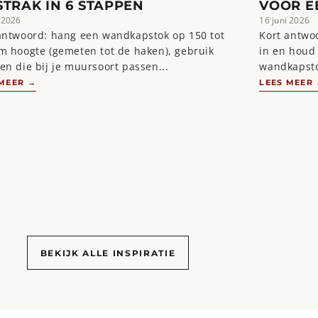
STRAK IN 6 STAPPEN
VOOR E
 2026
16 juni 2026
antwoord: hang een wandkapstok op 150 tot
Kort antwoo
m hoogte (gemeten tot de haken), gebruik
in en houd 
en die bij je muursoort passen...
wandkapsto
 MEER →
LEES MEER
BEKIJK ALLE INSPIRATIE