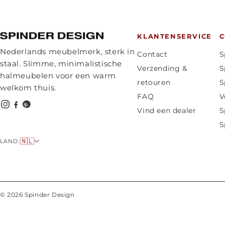
KLANTENSERVICE
C
Nederlands meubelmerk, sterk in
Contact
S
staal. Slimme, minimalistische
Verzending &
S
halmeubelen voor een warm
retouren
S
welkom thuis.
FAQ
V
Vind een dealer
S
S
L
🇳🇱
LAND:
a
n
d
/
© 2026 Spinder Design
r