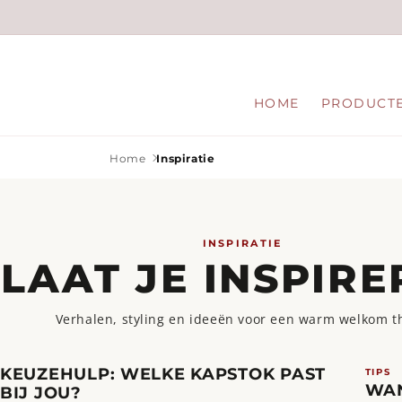
Meteen
naar de
content
HOME
PRODUCT
Home
Inspiratie
INSPIRATIE
LAAT JE INSPIR
Verhalen, styling en ideeën voor een warm welkom t
KEUZEHULP: WELKE KAPSTOK PAST
TIPS
WAN
BIJ JOU?