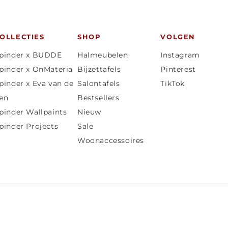
OLLECTIES
SHOP
VOLGEN
pinder x BUDDE
Halmeubelen
Instagram
pinder x OnMateria
Bijzettafels
Pinterest
pinder x Eva van de
Salontafels
TikTok
en
Bestsellers
pinder Wallpaints
Nieuw
pinder Projects
Sale
Woonaccessoires