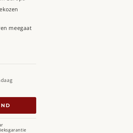
gekozen
aren meegaat
ndaag
AND
ar
ieksgarantie