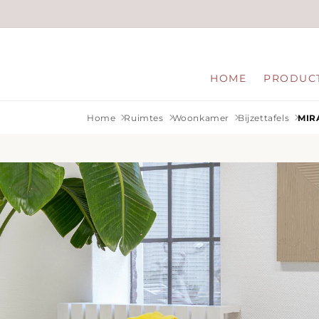
Meteen
naar de
content
HOME
PRODUC
Home
Ruimtes
Woonkamer
Bijzettafels
MIRA