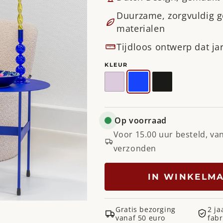
Duurzame, zorgvuldig 
materialen
Tijdloos ontwerp dat j
KLEUR
Soft
Ultramarine
Zwart
Lilac
Op voorraad
Voor 15.00 uur besteld, va
verzonden
IN WINKELM
Gratis bezorging
2 ja
vanaf 50 euro
fabr