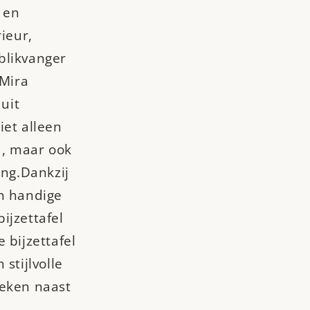
 en
rieur,
blikvanger
 Mira
 uit
iet alleen
d, maar ook
ing.Dankzij
en handige
ijzettafel
 bijzettafel
stijlvolle
oeken naast