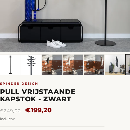
SPINDER DESIGN
PULL VRIJSTAANDE
KAPSTOK - ZWART
Normale
Aanbiedingsprijs
€199,20
€249,00
prijs
Incl. btw