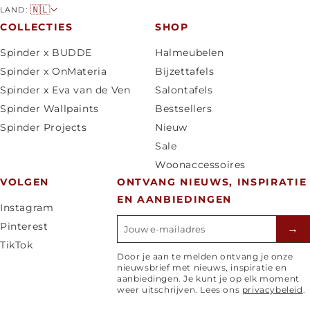
L
🇳🇱
LAND:
a
COLLECTIES
SHOP
n
Spinder x BUDDE
Halmeubelen
d
Spinder x OnMateria
Bijzettafels
/
Spinder x Eva van de Ven
Salontafels
r
Spinder Wallpaints
Bestsellers
e
Spinder Projects
Nieuw
g
Sale
i
Woonaccessoires
o
VOLGEN
ONTVANG NIEUWS, INSPIRATIE
EN AANBIEDINGEN
Instagram
E-mailadres
Pinterest
→
TikTok
Door je aan te melden ontvang je onze
nieuwsbrief met nieuws, inspiratie en
aanbiedingen. Je kunt je op elk moment
weer uitschrijven. Lees ons
privacybeleid
.