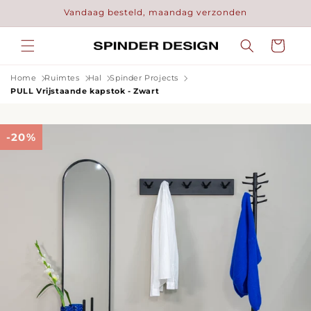
Meteen
Vandaag besteld, maandag verzonden
naar de
content
Winkelwage
Home
Ruimtes
Hal
Spinder Projects
PULL Vrijstaande kapstok - Zwart
-20%