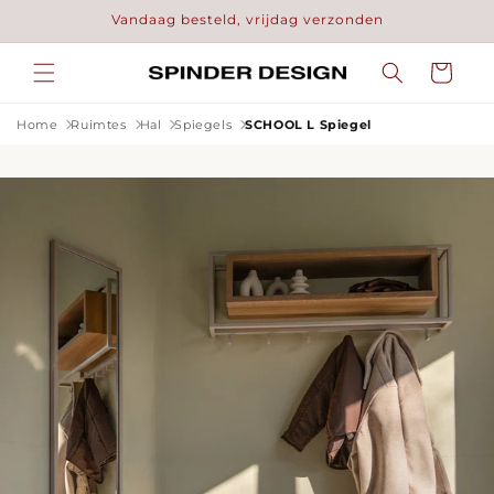
Meteen
Vandaag besteld, vrijdag verzonden
naar de
content
Winkelwage
Home
Ruimtes
Hal
Spiegels
SCHOOL L Spiegel