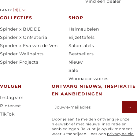
Vind een dealer
L
🇳🇱
LAND:
a
COLLECTIES
SHOP
n
Spinder x BUDDE
Halmeubelen
d
Spinder x OnMateria
Bijzettafels
/
Spinder x Eva van de Ven
Salontafels
r
Spinder Wallpaints
Bestsellers
e
Spinder Projects
Nieuw
g
Sale
i
Woonaccessoires
o
VOLGEN
ONTVANG NIEUWS, INSPIRATIE
EN AANBIEDINGEN
Instagram
E-mailadres
Pinterest
→
TikTok
Door je aan te melden ontvang je onze
nieuwsbrief met nieuws, inspiratie en
aanbiedingen. Je kunt je op elk moment
weer uitschrijven. Lees ons
privacybeleid
.