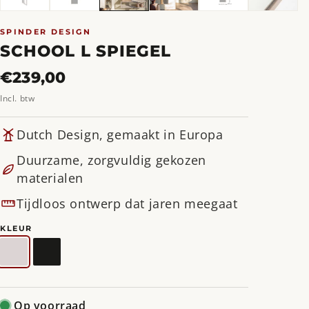
SPINDER DESIGN
SCHOOL L SPIEGEL
Normale
€239,00
prijs
Incl. btw
Dutch Design, gemaakt in Europa
Duurzame, zorgvuldig gekozen
materialen
Tijdloos ontwerp dat jaren meegaat
KLEUR
Silky
Zwart
Taupe
Op voorraad