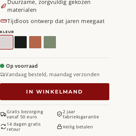
Duurzame, zorgvuldig gekozen
materialen
Tijdloos ontwerp dat jaren meegaat
KLEUR
Silky
Zwart
Tuscan
Dusty
Taupe
Terra
Green
Op voorraad
Vandaag besteld, maandag verzonden
IN WINKELMAND
Gratis bezorging
2 jaar
vanaf 50 euro
fabrieksgarantie
14 dagen gratis
Veilig betalen
retour