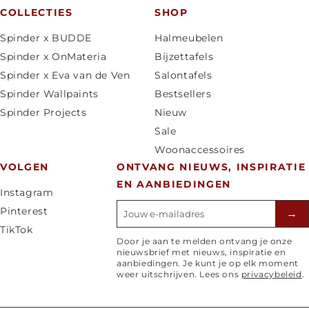
a
COLLECTIES
SHOP
n
Spinder x BUDDE
Halmeubelen
d
Spinder x OnMateria
Bijzettafels
/
Spinder x Eva van de Ven
Salontafels
r
Spinder Wallpaints
Bestsellers
e
Spinder Projects
Nieuw
g
Sale
i
Woonaccessoires
o
VOLGEN
ONTVANG NIEUWS, INSPIRATIE
EN AANBIEDINGEN
Instagram
E-mailadres
Pinterest
→
TikTok
Door je aan te melden ontvang je onze
nieuwsbrief met nieuws, inspiratie en
aanbiedingen. Je kunt je op elk moment
weer uitschrijven. Lees ons
privacybeleid
.