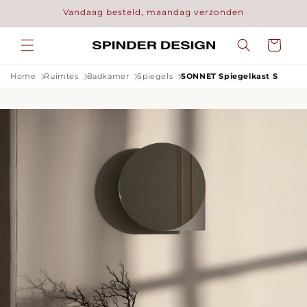
Meteen
Vandaag besteld, maandag verzonden
naar de
content
Winkelwage
Home
Ruimtes
Badkamer
Spiegels
SONNET Spiegelkast S