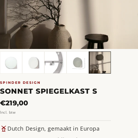
SPINDER DESIGN
SONNET SPIEGELKAST S
Normale
€219,00
prijs
Incl. btw
Dutch Design, gemaakt in Europa