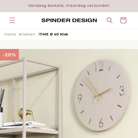
Meteen
Vandaag besteld, maandag verzonden
naar de
content
Winkelwage
Home
Klokken
TIME Ø 40 Klok
-20%