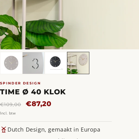
SPINDER DESIGN
TIME Ø 40 KLOK
Normale
Aanbiedingsprijs
€87,20
€109,00
prijs
Incl. btw
Dutch Design, gemaakt in Europa