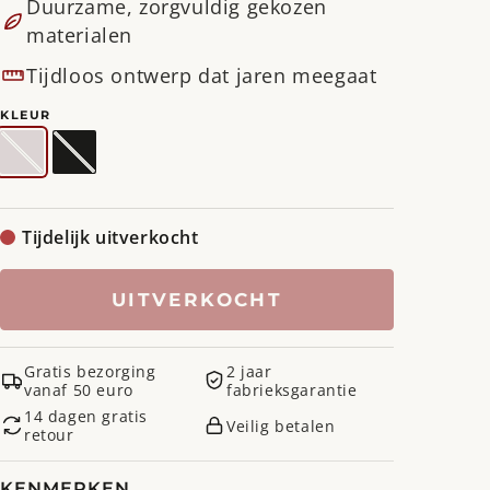
Duurzame, zorgvuldig gekozen
materialen
Tijdloos ontwerp dat jaren meegaat
KLEUR
Silky
Variant
Zwart
Variant
Taupe
uitverkocht
uitverkocht
of
of
niet
niet
beschikbaar
beschikbaar
Tijdelijk uitverkocht
UITVERKOCHT
Gratis bezorging
2 jaar
vanaf 50 euro
fabrieksgarantie
14 dagen gratis
Veilig betalen
retour
KENMERKEN