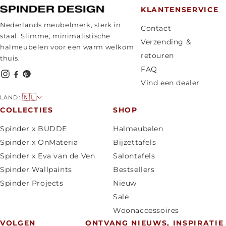
KLANTENSERVICE
Nederlands meubelmerk, sterk in
Contact
staal. Slimme, minimalistische
Verzending &
halmeubelen voor een warm welkom
retouren
thuis.
FAQ
Vind een dealer
L
🇳🇱
LAND:
a
COLLECTIES
SHOP
n
Spinder x BUDDE
Halmeubelen
d
Spinder x OnMateria
Bijzettafels
/
Spinder x Eva van de Ven
Salontafels
r
Spinder Wallpaints
Bestsellers
e
Spinder Projects
Nieuw
g
Sale
i
Woonaccessoires
o
VOLGEN
ONTVANG NIEUWS, INSPIRATIE