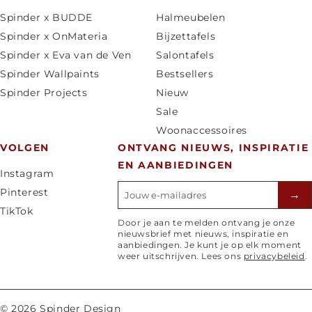
n
Spinder x BUDDE
Halmeubelen
d
Spinder x OnMateria
Bijzettafels
/
Spinder x Eva van de Ven
Salontafels
r
Spinder Wallpaints
Bestsellers
e
Spinder Projects
Nieuw
g
Sale
i
Woonaccessoires
o
VOLGEN
ONTVANG NIEUWS, INSPIRATIE
EN AANBIEDINGEN
Instagram
E-mailadres
Pinterest
→
TikTok
Door je aan te melden ontvang je onze
nieuwsbrief met nieuws, inspiratie en
aanbiedingen. Je kunt je op elk moment
weer uitschrijven. Lees ons
privacybeleid
.
© 2026 Spinder Design