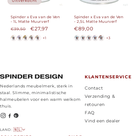
Uitverkocht
Spinder x Eva van de Ven
Spinder x Eva van de Ven
- 1L Matte Muurverf
- 2,5L Matte Muurverf
Normale
Aanbiedingsprijs
€27,97
Normale
€89,00
€39,50
prijs
prijs
+1
+3
KLANTENSERVICE
Nederlands meubelmerk, sterk in
Contact
staal. Slimme, minimalistische
Verzending &
halmeubelen voor een warm welkom
retouren
thuis.
FAQ
Vind een dealer
L
🇳🇱
LAND: