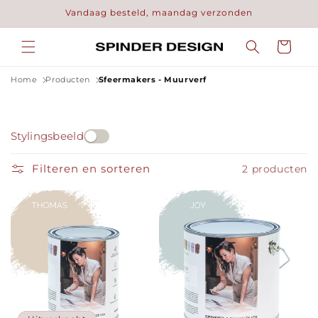
Meteen
Vandaag besteld, maandag verzonden
naar de
content
Winkelwage
Home
Producten
Sfeermakers - Muurverf
Stylingsbeeld
Filteren en sorteren
2 producten