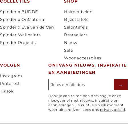
a
COLLECTIES
SHOP
n
Spinder x BUDDE
Halmeubelen
d
Spinder x OnMateria
Bijzettafels
/
Spinder x Eva van de Ven
Salontafels
r
Spinder Wallpaints
Bestsellers
e
Spinder Projects
Nieuw
g
Sale
i
Woonaccessoires
o
VOLGEN
ONTVANG NIEUWS, INSPIRATIE
EN AANBIEDINGEN
Instagram
E-mailadres
Pinterest
→
TikTok
Door je aan te melden ontvang je onze
nieuwsbrief met nieuws, inspiratie en
aanbiedingen. Je kunt je op elk moment
weer uitschrijven. Lees ons
privacybeleid
.