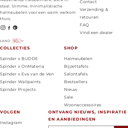
Contact
staal. Slimme, minimalistische
Verzending &
halmeubelen voor een warm welkom
retouren
thuis.
FAQ
Vind een dealer
L
🇳🇱
LAND:
a
COLLECTIES
SHOP
n
Spinder x BUDDE
Halmeubelen
d
Spinder x OnMateria
Bijzettafels
/
Spinder x Eva van de Ven
Salontafels
r
Spinder Wallpaints
Bestsellers
e
Spinder Projects
Nieuw
g
Sale
i
Woonaccessoires
o
VOLGEN
ONTVANG NIEUWS, INSPIRATIE
EN AANBIEDINGEN
Instagram