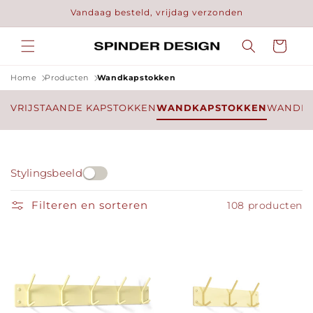
Meteen
Vandaag besteld, vrijdag verzonden
naar de
content
Winkelwage
Home
Producten
Wandkapstokken
VRIJSTAANDE KAPSTOKKEN
WANDKAPSTOKKEN
WANDH
Stylingsbeeld
Filteren en sorteren
108 producten