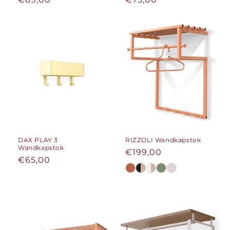
prijs
prijs
DAX PLAY 3
RIZZOLI Wandkapstok
Wandkapstok
Normale
€199,00
Normale
€65,00
prijs
prijs