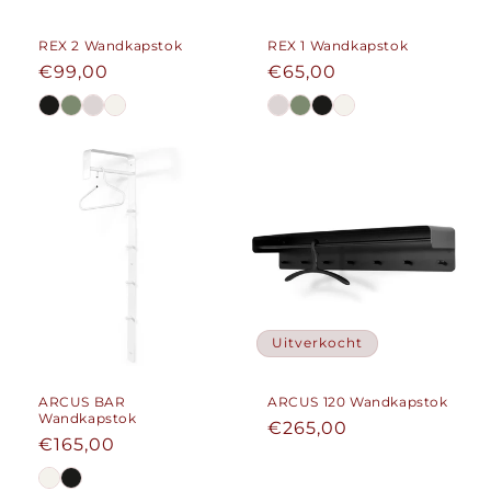
REX 2 Wandkapstok
REX 1 Wandkapstok
Normale
€99,00
Normale
€65,00
prijs
prijs
Uitverkocht
ARCUS BAR
ARCUS 120 Wandkapstok
Wandkapstok
Normale
€265,00
Normale
€165,00
prijs
prijs