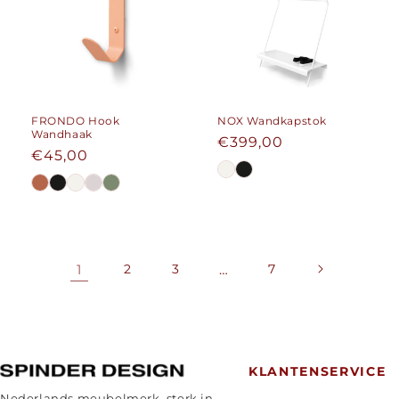
FRONDO Hook
NOX Wandkapstok
Wandhaak
Normale
€399,00
Normale
€45,00
prijs
prijs
1
2
3
…
7
KLANTENSERVICE
Nederlands meubelmerk, sterk in