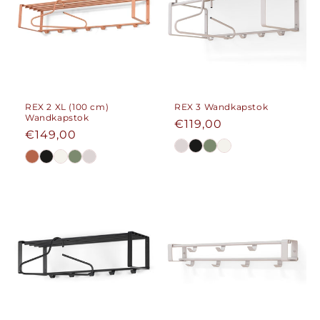
REX 2 XL (100 cm)
REX 3 Wandkapstok
Wandkapstok
Normale
€119,00
Normale
€149,00
prijs
prijs