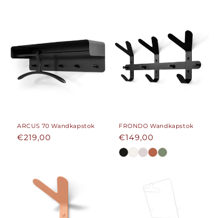
ARCUS 70 Wandkapstok
FRONDO Wandkapstok
Normale
€219,00
Normale
€149,00
prijs
prijs