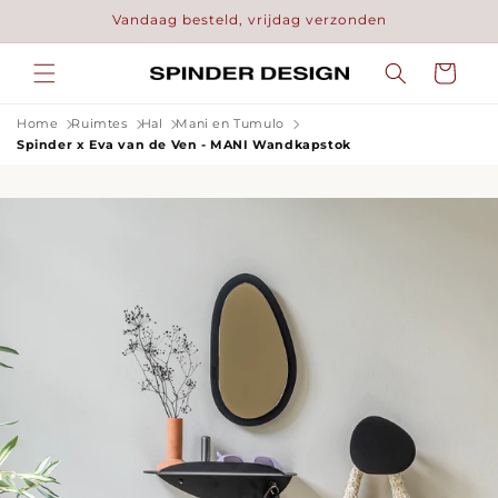
Meteen
Vandaag besteld, vrijdag verzonden
naar de
content
Winkelwage
Home
Ruimtes
Hal
Mani en Tumulo
Spinder x Eva van de Ven - MANI Wandkapstok