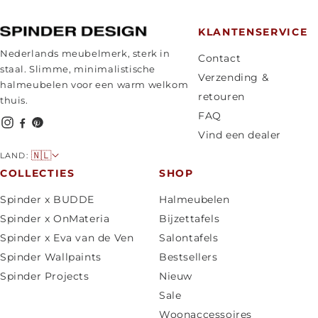
KLANTENSERVICE
Nederlands meubelmerk, sterk in
Contact
staal. Slimme, minimalistische
Verzending &
halmeubelen voor een warm welkom
retouren
thuis.
FAQ
Vind een dealer
L
🇳🇱
LAND:
a
COLLECTIES
SHOP
n
Spinder x BUDDE
Halmeubelen
d
Spinder x OnMateria
Bijzettafels
/
Spinder x Eva van de Ven
Salontafels
r
Spinder Wallpaints
Bestsellers
e
Spinder Projects
Nieuw
g
Sale
i
Woonaccessoires