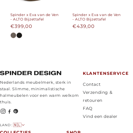
Spinder x Eva van de Ven
Spinder x Eva van de Ven
- ALTO Bijzettafel
- ALTO Bijzettafel
Normale
€399,00
Normale
€439,00
prijs
prijs
KLANTENSERVICE
Nederlands meubelmerk, sterk in
Contact
staal. Slimme, minimalistische
Verzending &
halmeubelen voor een warm welkom
retouren
thuis.
FAQ
Vind een dealer
L
🇳🇱
LAND:
a
COLLECTIES
SHOP