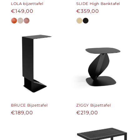
LOLA bijzettafel
SLIDE High Banktafel
Normale
€149,00
Normale
€359,00
prijs
prijs
BRUCE Bijzettafel
ZIGGY Bijzettafel
Normale
€189,00
Normale
€219,00
prijs
prijs