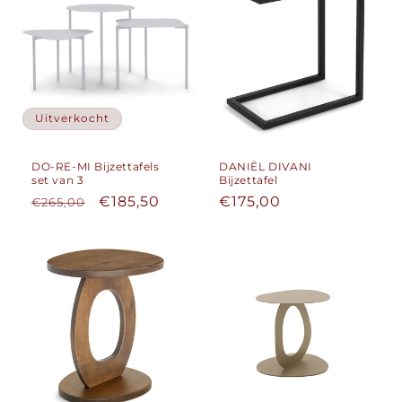
Uitverkocht
DO-RE-MI Bijzettafels
DANIËL DIVANI
set van 3
Bijzettafel
Normale
Aanbiedingsprijs
€185,50
Normale
€175,00
€265,00
prijs
prijs