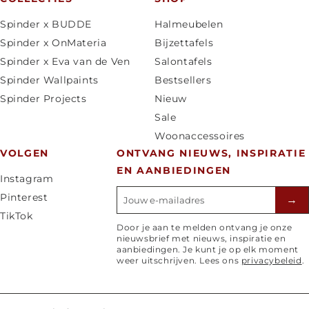
n
Spinder x BUDDE
Halmeubelen
d
Spinder x OnMateria
Bijzettafels
/
Spinder x Eva van de Ven
Salontafels
r
Spinder Wallpaints
Bestsellers
e
Spinder Projects
Nieuw
g
Sale
i
Woonaccessoires
o
VOLGEN
ONTVANG NIEUWS, INSPIRATIE
EN AANBIEDINGEN
Instagram
E-mailadres
Pinterest
→
TikTok
Door je aan te melden ontvang je onze
nieuwsbrief met nieuws, inspiratie en
aanbiedingen. Je kunt je op elk moment
weer uitschrijven. Lees ons
privacybeleid
.