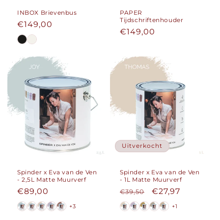
INBOX Brievenbus
PAPER
Tijdschriftenhouder
Normale
€149,00
Normale
€149,00
prijs
prijs
Uitverkocht
Spinder x Eva van de Ven
Spinder x Eva van de Ven
- 2,5L Matte Muurverf
- 1L Matte Muurverf
Normale
€89,00
Normale
Aanbiedingspri
€27,97
€39,50
prijs
prijs
+3
+1