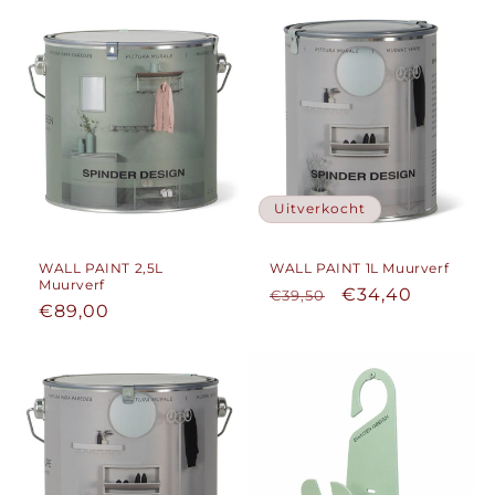
Uitverkocht
WALL PAINT 2,5L
WALL PAINT 1L Muurverf
Muurverf
Normale
Aanbiedingspri
€34,40
€39,50
Normale
€89,00
prijs
prijs