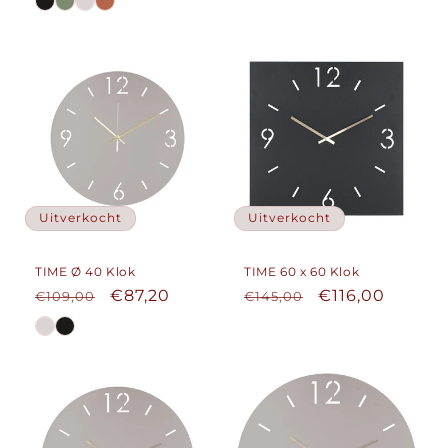
Uitverkocht
Uitverkocht
TIME Ø 40 Klok
TIME 60 x 60 Klok
Normale
Aanbiedingsprijs
€87,20
Normale
Aanbiedingspr
€116,00
€109,00
€145,00
prijs
prijs