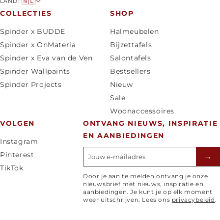
L
🇳🇱
LAND:
a
COLLECTIES
SHOP
n
Spinder x BUDDE
Halmeubelen
d
Spinder x OnMateria
Bijzettafels
/
Spinder x Eva van de Ven
Salontafels
r
Spinder Wallpaints
Bestsellers
e
Spinder Projects
Nieuw
g
Sale
i
Woonaccessoires
o
VOLGEN
ONTVANG NIEUWS, INSPIRATIE
EN AANBIEDINGEN
Instagram
E-mailadres
Pinterest
→
TikTok
Door je aan te melden ontvang je onze
nieuwsbrief met nieuws, inspiratie en
aanbiedingen. Je kunt je op elk moment
weer uitschrijven. Lees ons
privacybeleid
.