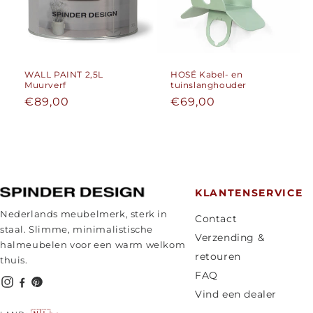
WALL PAINT 2,5L
HOSÉ Kabel- en
Muurverf
tuinslanghouder
Normale
€89,00
Normale
€69,00
prijs
prijs
KLANTENSERVICE
Nederlands meubelmerk, sterk in
Contact
staal. Slimme, minimalistische
Verzending &
halmeubelen voor een warm welkom
retouren
thuis.
FAQ
Vind een dealer