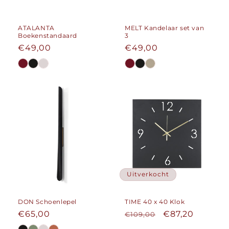
ATALANTA
MELT Kandelaar set van
Boekenstandaard
3
Normale
€49,00
Normale
€49,00
prijs
prijs
Uitverkocht
DON Schoenlepel
TIME 40 x 40 Klok
Normale
€65,00
Normale
Aanbiedingspr
€87,20
€109,00
prijs
prijs