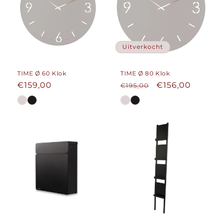
Uitverkocht
TIME Ø 60 Klok
TIME Ø 80 Klok
Normale
€159,00
Normale
Aanbiedingspr
€156,00
€195,00
prijs
prijs